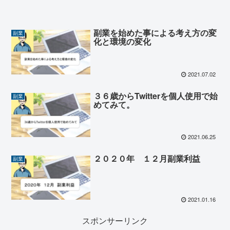
副業を始めた事による考え方の変
副業
化と環境の変化
2021.07.02
３６歳からTwitterを個人使用で始
副業
めてみて。
2021.06.25
２０２０年 １２月副業利益
副業
2021.01.16
スポンサーリンク