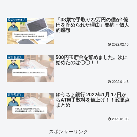
「33歳で手取り22万円の僕が1億
投資の考え方
円を貯められた理由」要約・個人
的感想
2022.02.15
500円玉貯金を辞めました。次に
家計見直し
始めたのは〇〇！！
2022.01.13
ゆうちょ銀行 2022年1月 17日か
家計見直し
らATM手数料を値上げ！！変更点
まとめ
2022.01.05
スポンサーリンク