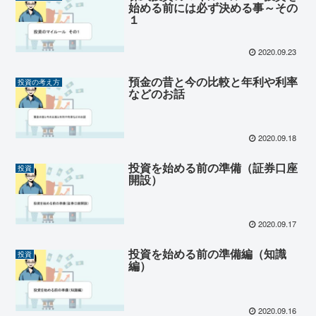
始める前には必ず決める事～その
１
2020.09.23
預金の昔と今の比較と年利や利率
投資の考え方
などのお話
2020.09.18
投資を始める前の準備（証券口座
投資
開設）
2020.09.17
投資を始める前の準備編（知識
投資
編）
2020.09.16