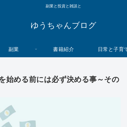
副業と投資と雑談と
ゆうちゃんブログ
副業
書籍紹介
日常と子育
を始める前には必ず決める事～その