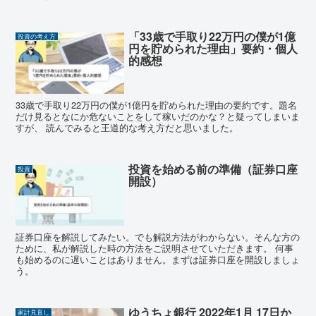
「33歳で手取り22万円の僕が1億
投資の考え方
円を貯められた理由」要約・個人
的感想
33歳で手取り22万円の僕が1億円を貯められた理由の要約です。題名
だけ見るとなにか危ないことをして稼いだのかな？と疑ってしまいま
すが、 読んでみると王道的な考え方だと思いました。
投資を始める前の準備（証券口座
投資
開設）
証券口座を解説してみたい。でも解説方法がわからない。そんな方の
ために、私が解説した時の方法をご説明させていただきます。 何事
も始めるのに遅いことはありません。まずは証券口座を開設しましょ
う。
ゆうちょ銀行 2022年1月 17日か
家計見直し