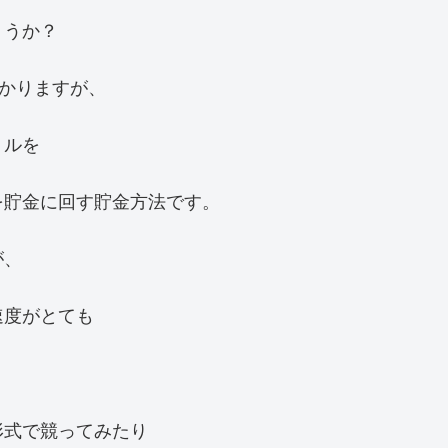
ょうか？
かかりますが、
トルを
を貯金に回す貯金方法です。
が、
速度がとても
形式で競ってみたり