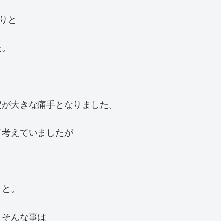
りと
た。
。
定が大きな痛手となりました。
て考えていましたが
・と。
とそんな事は