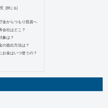
次
貯金からつもり投資へ
券会社はどこ？
対象は？
金の捻出方法は？
たお金はいつ使うの？